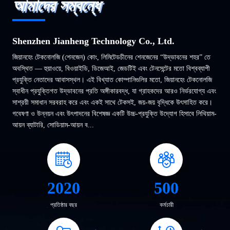
আমাদের সম্বন্ধে
Shenzhen Jianheng Technology Co., Ltd.
জিয়ানহেং টেকনোলজি (শেনজেন) কোং, লিমিটেডচীনের শেনজেনের “উদ্ভাবনের শহর” তে
অবস্থিত — হুয়াওয়ে, বিওয়াইডি, ডিজেআই, জেডটিই এবং টেনসেন্টের মতো বিশ্বব্যাপী
প্রযুক্তি নেতাদের আবাসস্থল। এই বিখ্যাত কোম্পানিগুলির মতো, জিয়ানহেং টেকনোলজি
স্বাধীন প্রযুক্তিগত উদ্ভাবনের প্রতি অঙ্গীকারবদ্ধ, যা গ্রাহকদের আরও নির্ভরযোগ্য এবং
সাশ্রয়ী সমাধান সরবরাহ করে এবং একই সাথে টেকসই, জয়-জয় বৃদ্ধিকে উৎসাহিত করে।
গবেষণা ও উন্নয়ন এবং উৎপাদনের বিশেষজ্ঞ একটি উচ্চ-প্রযুক্তি উদ্যোগ হিসাবে লিথিয়াম-
আয়ন ব্যাটারি, সোডিয়াম-আয়ন ব...
2020
500
প্রতিষ্ঠার বছর
কর্মচারী