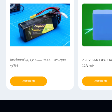
উচ্চ-ডিসচার্জ ২২.২V ১৬০০০mAh LiPo ড্রোন
25.6V 6Ah LiFePO4 ব্য
ব্যাটারি
12A স্রাব
সেরা দাম পান
সেরা দাম পান